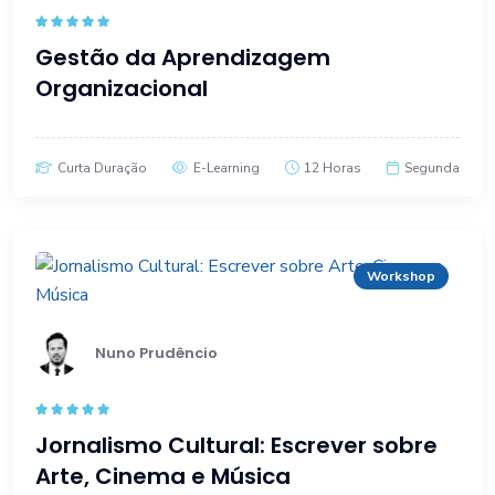
Rated
5.00
Gestão da Aprendizagem
out of 5
Organizacional
Curta Duração
E-Learning
12 Horas
Segunda
Workshop
Nuno Prudêncio
Rated
5.00
Jornalismo Cultural: Escrever sobre
out of 5
Arte, Cinema e Música