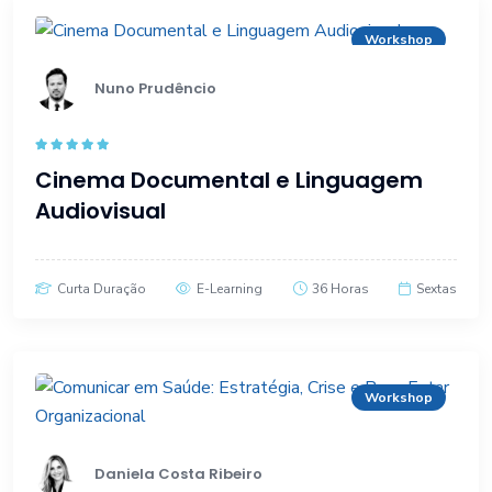
Workshop
Nuno Prudêncio
Rated
5.00
Cinema Documental e Linguagem
out of 5
Audiovisual
Curta Duração
E-Learning
36 Horas
Sextas
Workshop
Daniela Costa Ribeiro