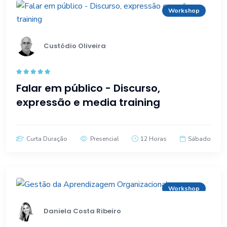
Workshop
Custódio Oliveira
Rated
5.00
Falar em público - Discurso,
out of 5
expressão e media training
Curta Duração
Presencial
12 Horas
Sábado
Workshop
Daniela Costa Ribeiro