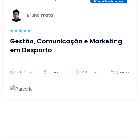
Pós-Graduação
Bruno Prata
Rated
5.00
Gestão, Comunicação e Marketing
out of 5
em Desporto
30 ECTS
Híbrido
148 Horas
Quartas