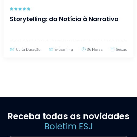
Rated
5.00
Storytelling: da Notícia à Narrativa
out of 5
Curta Duração
E-Learning
36 Horas
Sextas
Receba todas as novidades
Boletim ESJ