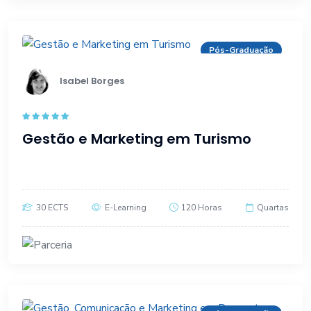
Pós-Graduação
Isabel Borges
Rated
5.00
Gestão e Marketing em Turismo
out of 5
30 ECTS
E-Learning
120 Horas
Quartas