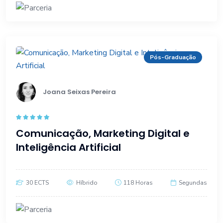
Pós-Graduação
Joana Seixas Pereira
Rated
5.00
Comunicação, Marketing Digital e
out of 5
Inteligência Artificial
30 ECTS
Híbrido
118 Horas
Segundas