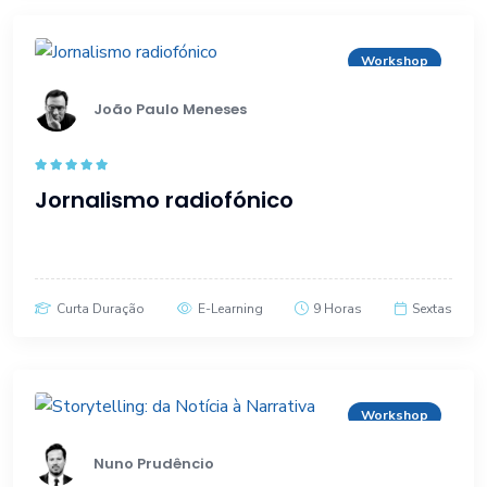
Workshop
João Paulo Meneses
Rated
5.00
Jornalismo radiofónico
out of 5
Curta Duração
E-Learning
9 Horas
Sextas
Workshop
Nuno Prudêncio