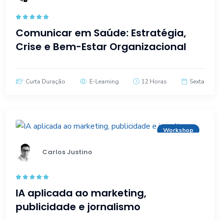
Rated
5.00
Comunicar em Saúde: Estratégia,
out of 5
Crise e Bem-Estar Organizacional
Curta Duração
E-Learning
12 Horas
Sexta
Workshop
Carlos Justino
Rated
5.00
IA aplicada ao marketing,
out of 5
publicidade e jornalismo