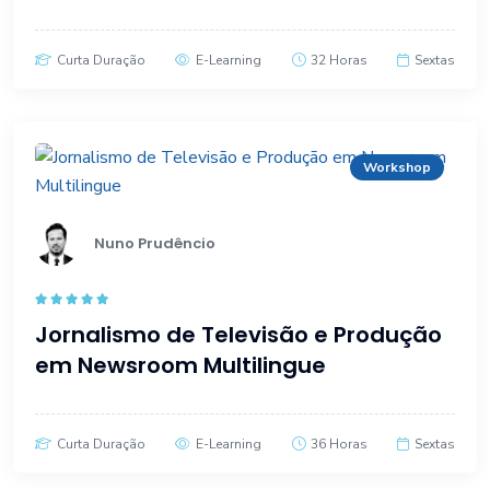
Curta Duração
E-Learning
32 Horas
Sextas
Workshop
Nuno Prudêncio
Rated
5.00
Jornalismo de Televisão e Produção
out of 5
em Newsroom Multilingue
Curta Duração
E-Learning
36 Horas
Sextas