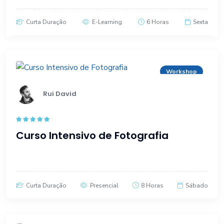
Curta Duração
E-Learning
6 Horas
Sexta
Workshop
Rui David
Rated
5.00
Curso Intensivo de Fotografia
out of 5
Curta Duração
Presencial
8 Horas
Sábado