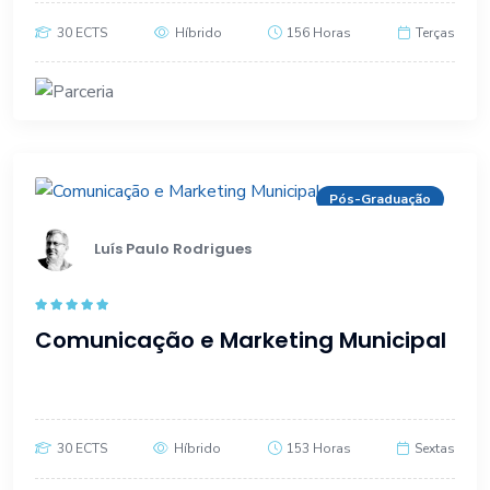
30 ECTS
Híbrido
156 Horas
Terças
Pós-Graduação
Luís Paulo Rodrigues
Rated
5.00
Comunicação e Marketing Municipal
out of 5
30 ECTS
Híbrido
153 Horas
Sextas