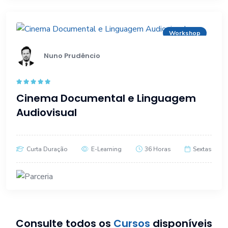
Workshop
Nuno Prudêncio
Rated
4.80
Cinema Documental e Linguagem
out of 5
Audiovisual
Curta Duração
E-Learning
36 Horas
Sextas
Consulte todos os
Cursos
disponíveis