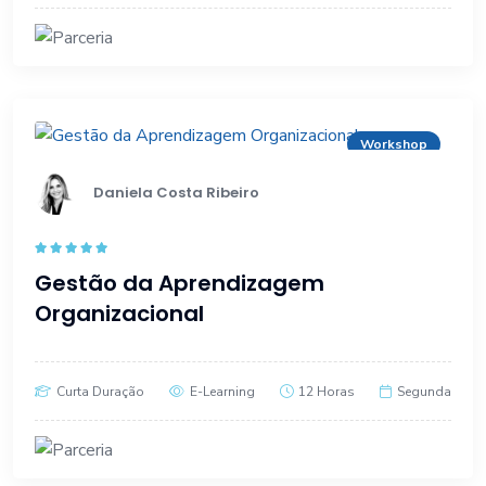
Workshop
Daniela Costa Ribeiro
Rated
4.80
Gestão da Aprendizagem
out of 5
Organizacional
Curta Duração
E-Learning
12 Horas
Segunda