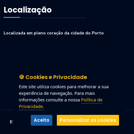
Localização
Localizada em pleno coração da cidade do Porto
🍪 Cookies e Privacidade
Este site utiliza cookies para melhorar a sua
experiência de navegação. Para mais
informações consulte a nossa
Política de
Privacidade.
Aceito
Personalizar os cookies
ESJ | Escola de Jornalismo do Porto
2026
|
Política de
Proteção de Dados Pessoais
|
Política de Privacidade