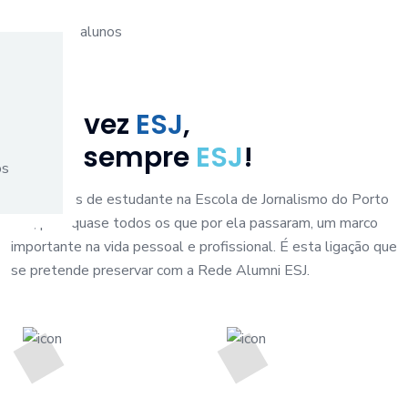
Uma vez
ESJ
,
para sempre
ESJ
!
os
Os tempos de estudante na Escola de Jornalismo do Porto
são, para quase todos os que por ela passaram, um marco
importante na vida pessoal e profissional. É esta ligação que
se pretende preservar com a Rede Alumni ESJ.